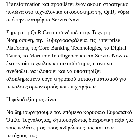
Transformation
και προσθέτει έναν ακόμη στρατηγικό
πυλώνα στο τεχνολογικό οικοσύστημα της QnR, γύρω
από την πλατφόρμα ServiceNow.
Σήμερα, η
QnR Group
συνδυάζει την
Τεχνητή
Νοημοσύνη
, την
Κυβερνοασφάλεια
, τις
Enterprise
Platforms
, τις
Core Banking Technologies
, τα
Digital
Twins
, το
Maritime Intelligence
και το
ServiceNow
σε
ένα ενιαίο τεχνολογικό οικοσύστημα, ικανό να
σχεδιάζει, να υλοποιεί και να υποστηρίζει
ολοκληρωμένα έργα ψηφιακού μετασχηματισμού για
μεγάλους οργανισμούς και επιχειρήσεις.
Η φιλοδοξία μας είναι:
Να δημιουργήσουμε τον επόμενο κορυφαίο Ευρωπαϊκό
Όμιλο Τεχνολογίας, δημιουργώντας διαχρονική αξία για
τους πελάτες μας, τους ανθρώπους μας και τους
μετόχους μας.