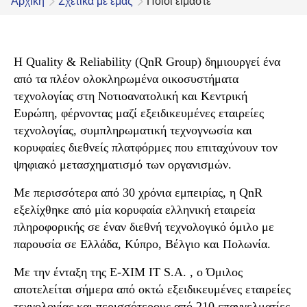
Αρχική
Σχετικά με εμάς
Ποιοι είμαστε
Η
Quality & Reliability (QnR Group)
δημιουργεί ένα
από τα πλέον ολοκληρωμένα οικοσυστήματα
τεχνολογίας στη Νοτιοανατολική και Κεντρική
Ευρώπη, φέρνοντας μαζί εξειδικευμένες εταιρείες
τεχνολογίας, συμπληρωματική τεχνογνωσία και
κορυφαίες διεθνείς πλατφόρμες που επιταχύνουν τον
ψηφιακό μετασχηματισμό των οργανισμών.
Με περισσότερα από
30 χρόνια εμπειρίας
, η QnR
εξελίχθηκε από μία κορυφαία ελληνική εταιρεία
πληροφορικής σε έναν διεθνή τεχνολογικό όμιλο με
παρουσία σε
Ελλάδα, Κύπρο, Βέλγιο και Πολωνία
.
Με την ένταξη της Ε-ΧΙΜ ΙΤ S.A. , ο Όμιλος
αποτελείται σήμερα από
οκτώ εξειδικευμένες εταιρείες
τεχνολογίας
και περισσότερους από
210 επαγγελματίες
,