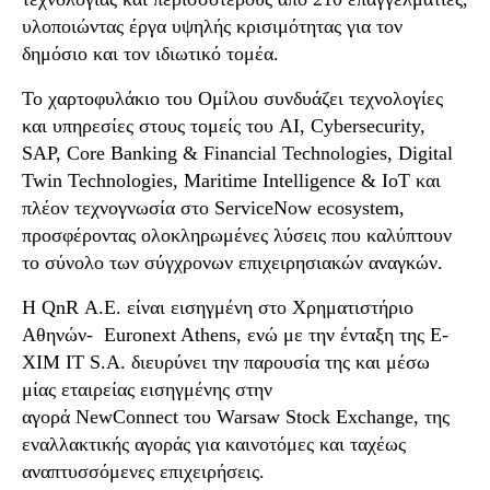
υλοποιώντας έργα υψηλής κρισιμότητας για τον
δημόσιο και τον ιδιωτικό τομέα.
Το χαρτοφυλάκιο του Ομίλου συνδυάζει τεχνολογίες
και υπηρεσίες στους τομείς του AI, Cybersecurity,
SAP, Core Banking & Financial Technologies, Digital
Twin Technologies, Maritime Intelligence & IoT και
πλέον τεχνογνωσία στο ServiceNow ecosystem,
προσφέροντας ολοκληρωμένες λύσεις που καλύπτουν
το σύνολο των σύγχρονων επιχειρησιακών αναγκών.
Η
QnR
Α.Ε.
είναι εισηγμένη στο
Χρηματιστήριο
Αθηνών
-
Euronex
t
Athens
,
ενώ με την ένταξη της
Ε-
ΧΙΜ ΙΤ
S
.
A
.
διευρύνει την παρουσία της και μέσω
μίας εταιρείας εισηγμένης στην
αγορά
NewConnect
του
Warsaw
Stock
Exchange
, της
εναλλακτικής αγοράς για καινοτόμες και ταχέως
αναπτυσσόμενες επιχειρήσεις.