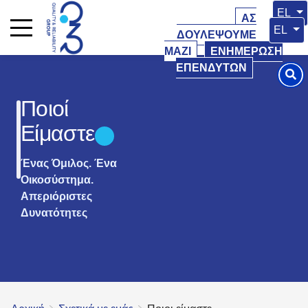
Επιλέξ
EL
ΑΣ
Επιλέξτ
EL
ΔΟΥΛΕΨΟΥΜΕ
ΜΑΖΙ
ΕΝΗΜΕΡΩΣΗ
ΕΠΕΝΔΥΤΩΝ
Ποιοί
Είμαστε
Ένας Όμιλος. Ένα
Οικοσύστημα.
Απεριόριστες
Δυνατότητες