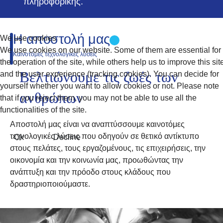
πληροφορικής.
Η αποστολή μας
We use cookies
We use cookies on our website. Some of them are essential for
Καινοτόμες τεχνολογικές λύσεις
the operation of the site, while others help us to improve this sit
Βελτιώνουμε τις ζωές των
and the user experience (tracking cookies). You can decide for
yourself whether you want to allow cookies or not. Please note
ανθρώπων
that if you reject them, you may not be able to use all the
functionalities of the site.
Αποστολή μας είναι να αναπτύσσουμε καινοτόμες
τεχνολογικές λύσεις που οδηγούν σε θετικό αντίκτυπο
Ok
Decline
στους πελάτες, τους εργαζομένους, τις επιχειρήσεις, την
οικονομία και την κοινωνία μας, προωθώντας την
ανάπτυξη και την πρόοδο στους κλάδους που
δραστηριοποιούμαστε.