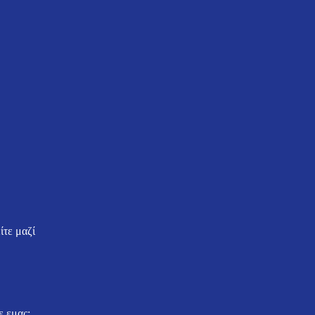
ίτε μαζί
ε εμας;