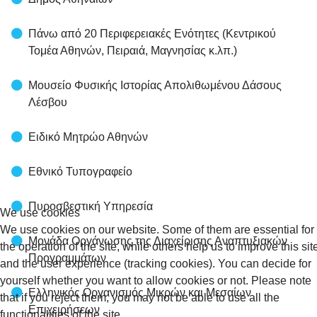
Πάνω από 20 Περιφερειακές Ενότητες (Κεντρικού
Τομέα Αθηνών, Πειραιά, Μαγνησίας κ.λπ.)
Μουσείο Φυσικής Ιστορίας Απολιθωμένου Δάσους
Λέσβου
Ειδικό Μητρώο Αθηνών
Εθνικό Τυπογραφείο
Πυροσβεστική Υπηρεσία
We use cookies
We use cookies on our website. Some of them are essential for
Μονάδα Οργάνωσης της Διαχείρισης Αναπτυξιακών
the operation of the site, while others help us to improve this sit
Προγραμμάτων
and the user experience (tracking cookies). You can decide for
yourself whether you want to allow cookies or not. Please note
Ελληνικός Οργανισμός Μικρών και Μεσαίων
that if you reject them, you may not be able to use all the
Επιχειρήσεων
functionalities of the site.