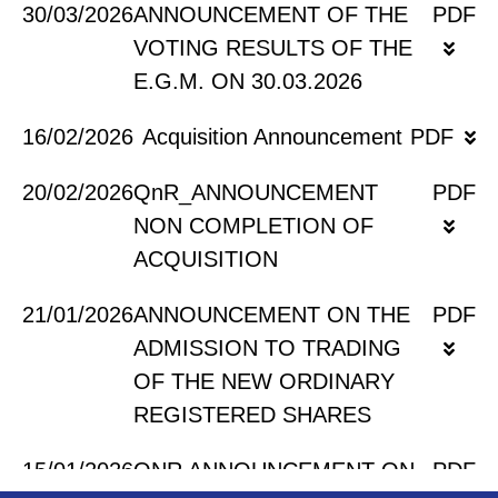
30/03/2026
ANNOUNCEMENT OF THE
PDF
VOTING RESULTS OF THE
E.G.M. ON 30.03.2026
16/02/2026
Acquisition Announcement
PDF
20/02/2026
QnR_ANNOUNCEMENT
PDF
NON COMPLETION OF
ACQUISITION
21/01/2026
ANNOUNCEMENT ON THE
PDF
ADMISSION TO TRADING
OF THE NEW ORDINARY
REGISTERED SHARES
15/01/2026
QNR ANNOUNCEMENT ON
PDF
2022
2021
2020
2019
2018
2017
2016
201