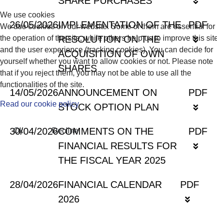
SHARE PURCHASES
We use cookies
26/05/2026
IMPLEMENTATION OF THE
PDF
We use cookies on our website. Some of them are essential for
RESOLUTION ON THE
the operation of the site, while others help us to improve this sit
and the user experience (tracking cookies). You can decide for
ACQUISITION OF OWN
yourself whether you want to allow cookies or not. Please note
SHARES
that if you reject them, you may not be able to use all the
functionalities of the site.
14/05/2026
ANNOUNCEMENT ON
PDF
Read our cookie policy
STOCK OPTION PLAN
30/04/2026
COMMENTS ON THE
PDF
Ok
Decline
FINANCIAL RESULTS FOR
THE FISCAL YEAR 2025
28/04/2026
FINANCIAL CALENDAR
PDF
2026