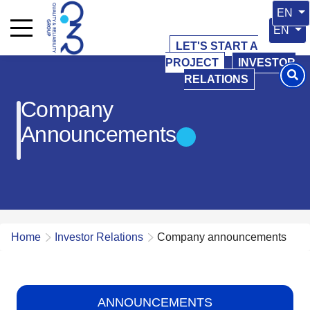
Select 
EN
Select y
EN
LET'S START A
PROJECT
INVESTOR
RELATIONS
Company
Announcements
Home
Investor Relations
Company announcements
ANNOUNCEMENTS