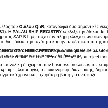
 μέλος του
Ομίλου QnR
, καταγράφει δύο σημαντικές νέ
B1)
. Η
PALAU SHIP REGISTRY
επέλεξε την Alexander 
ατος SAP B1, με στόχο τον πλήρη έλεγχο των οικονομικ
τη διαφάνεια, την ταχύτητα και την αποδοτικότητα της κα
l for the operation of the site, while others help us to 
ECHNOLOGY HUB GREECE
εμπιστεύτηκε την Alexande
 οικονομικών και εμπορικών διαδικασιών.
 allow cookies or not. Please note that if you reject them
τη συνολική διαχείριση των business processes της ετα
ρίσιμες λειτουργίες της οικονομικής διαχείρισης, δημιο
αγματικό χρόνο και ισχυρότερη βάση για ανάπτυξη.