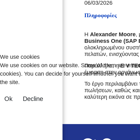
06/03/2026
Πληροφορίες
Η
Alexander Moore
,
Business One (SAP 
ολοκληρωμένου συστήμ
πελατών, ενισχύοντας 
We use cookies
We use cookies on our website. Some of them are essentia
Παράλληλα, η
E V T
έμφαση στην οργάνωση
cookies). You can decide for yourself whether you want to
the site.
Το έργο περιλαμβάνει 
πωλήσεων, καθώς και κ
καλύτερη εικόνα σε πρ
Ok
Decline