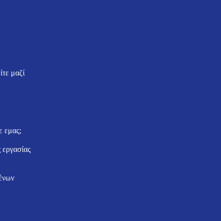
ίτε μαζί
ε εμας;
ς εργασίας
ένων