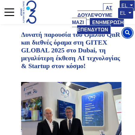
21 Οκτωβρίου 2025
21 Οκτωβρίου 2025
Επιλέξ
EL
ΑΣ
Επιλέξτ
EL
ΔΟΥΛΕΨΟΥΜΕ
ΜΑΖΙ
ΕΝΗΜΕΡΩΣΗ
ΕΠΕΝΔΥΤΩΝ
Δυνατή παρουσία του Ομίλου QnR
και διεθνές όραμα στη GITEX
GLOBAL 2025 στο Dubai, τη
μεγαλύτερη έκθεση AI τεχνολογίας
& Startup στον κόσμο!