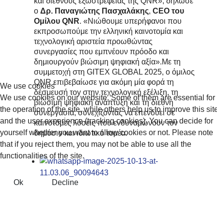
και διεθνούς εξωστρέφειας της QNR», δήλωσε
ο
Δρ. Παναγιώτης Πασχαλάκης
,
CEO του
Ομίλου QNR
. «Νιώθουμε υπερήφανοι που
εκπροσωπούμε την ελληνική καινοτομία και
τεχνολογική αριστεία προωθώντας
συνεργασίες που εμπνέουν πρόοδο και
δημιουργούν βιώσιμη ψηφιακή αξία».Με τη
συμμετοχή στη GITEX GLOBAL 2025, ο όμιλος
QNR επιβεβαίωσε για ακόμη μία φορά τη
We use cookies
δέσμευσή τoy στην τεχνολογική εξέλιξη, τη
We use cookies on our website. Some of them are essential for
βιώσιμη ψηφιακή ανάπτυξη και τη διεθνή
the operation of the site, while others help us to improve this sit
συνεργασία, συνεχίζοντας να επενδύει σε
and the user experience (tracking cookies). You can decide for
καινοτόμες λύσεις που ενδυναμώνουν τον
yourself whether you want to allow cookies or not. Please note
δημόσιο και ιδιωτικό τομέα.
that if you reject them, you may not be able to use all the
functionalities of the site.
Ok
Decline