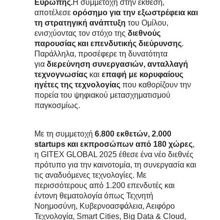
Ευρώπης.
Η συμμετοχή στην έκθεση,
αποτέλεσε
ορόσημο για την εξωστρέφεια και
τη στρατηγική ανάπτυξη
του Ομίλου,
ενισχύοντας τον στόχο της
διεθνούς
παρουσίας και επενδυτικής διεύρυνσης
.
Παράλληλα, προσέφερε τη δυνατότητα
για
διερεύνηση συνεργασιών, ανταλλαγή
τεχνογνωσίας
και
επαφή με κορυφαίους
ηγέτες της τεχνολογίας
που καθορίζουν την
πορεία του ψηφιακού μετασχηματισμού
παγκοσμίως.
Με τη συμμετοχή
6.800 εκθετών, 2.000
startups και εκπροσώπων από 180 χώρες
,
η GITEX GLOBAL 2025 έθεσε ένα νέο διεθνές
πρότυπο για την καινοτομία, τη συνεργασία και
τις αναδυόμενες τεχνολογίες. Με
περισσότερους από 1.200 επενδυτές και
έντονη θεματολογία όπως Τεχνητή
Νοημοσύνη, Κυβερνοασφάλεια, Αειφόρο
Τεχνολογία, Smart Cities, Big Data & Cloud,